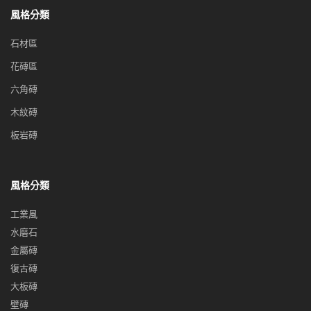
風格分類
石材區
花磚區
六角磚
木紋磚
板岩磚
風格分類
工業風
水磨石
金屬磚
復古磚
大板磚
壁磚