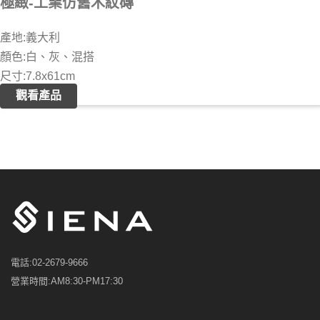
極緻-工業仿舊木紋磚
產地:義大利
顏色:白、灰、混搭
尺寸:7.8x61cm
觀看產品
電話:
02-2679-9666
營業時間:
AM8:30-PM17:30