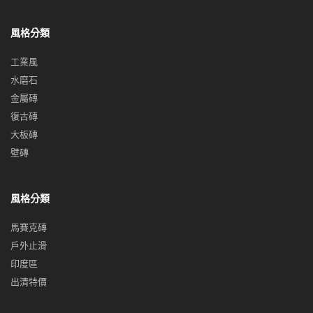
風格分類
工業風
水磨石
金屬磚
復古磚
大板磚
壁磚
風格分類
馬賽克磚
戶外止滑
印度區
出清特價