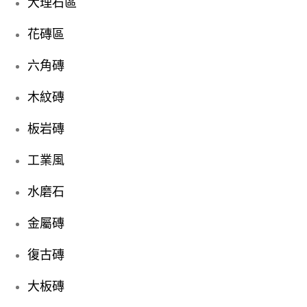
大理石區
花磚區
六角磚
木紋磚
板岩磚
工業風
水磨石
金屬磚
復古磚
大板磚