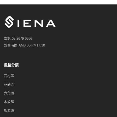
電話:
02-2679-9666
營業時間:
AM8:30-PM17:30
風格分類
石材區
花磚區
六角磚
木紋磚
板岩磚