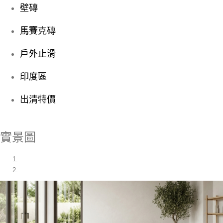
壁磚
馬賽克磚
戶外止滑
印度區
出清特價
實景圖