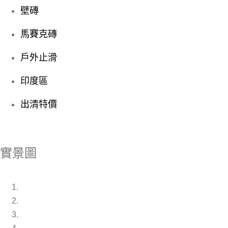
壁磚
馬賽克磚
戶外止滑
印度區
出清特價
實景圖