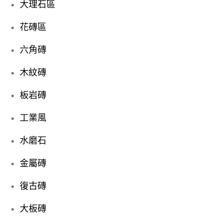
大理石區
花磚區
六角磚
木紋磚
板岩磚
工業風
水磨石
金屬磚
復古磚
大板磚