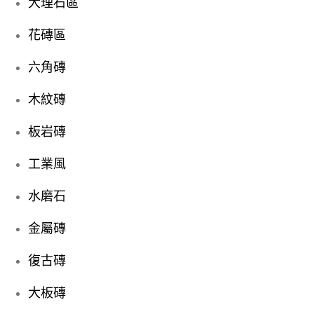
大理石區
花磚區
六角磚
木紋磚
板岩磚
工業風
水磨石
金屬磚
復古磚
大板磚