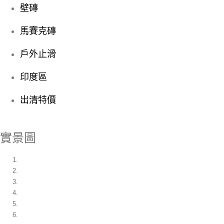
壁磚
馬賽克磚
戶外止滑
印度區
出清特價
實景圖