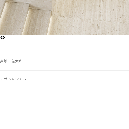
產地：義大利
尺寸:60x120cm
顏色:米白
米色如晨光灑落，溫柔而純粹，霧面質感細膩如水面微光，靜靜映照生活的每
一寸角落。以大理石的自然紋理承載細膩心意，彷彿輕語著歲月的靜好。每一
片磚都是一抹柔和詩意，隨光影流轉，彷彿願望悄悄落入池中，漾起心中最深